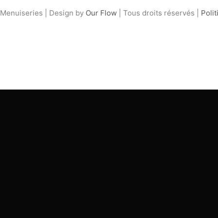
Menuiseries | Design by
Our Flow
| Tous droits réservés |
Polit